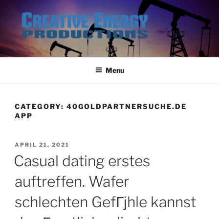
Skip
to
content
Menu
CATEGORY:
40GOLDPARTNERSUCHE.DE
APP
POSTED
APRIL 21, 2021
ON
Casual dating erstes
auftreffen. Wafer
schlechten GefГјhle kannst