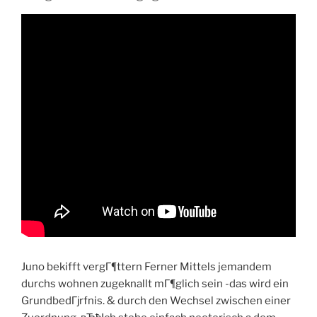
Juno bekifft vergГ¶ttern Ferner Mittels jemandem
durchs wohnen zugeknallt mГ¶glich sein -das wird ein
GrundbedГјrfnis. & durch den Wechsel zwischen einer