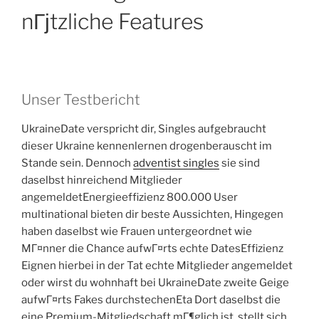
nГјtzliche Features
Unser Testbericht
UkraineDate verspricht dir, Singles aufgebraucht
dieser Ukraine kennenlernen drogenberauscht im
Stande sein. Dennoch
adventist singles
sie sind
daselbst hinreichend Mitglieder
angemeldetEnergieeffizienz 800.000 User
multinational bieten dir beste Aussichten, Hingegen
haben daselbst wie Frauen untergeordnet wie
MГ¤nner die Chance aufwГ¤rts echte DatesEffizienz
Eignen hierbei in der Tat echte Mitglieder angemeldet
oder wirst du wohnhaft bei UkraineDate zweite Geige
aufwГ¤rts Fakes durchstechenEta Dort daselbst die
eine Premium-Mitgliedschaft mГ¶glich ist, stellt sich