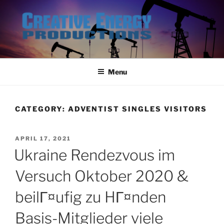
Skip
to
content
Menu
CATEGORY:
ADVENTIST SINGLES VISITORS
POSTED
APRIL 17, 2021
ON
Ukraine Rendezvous im
Versuch Oktober 2020 &
beilГ¤ufig zu HГ¤nden
Basis-Mitglieder viele