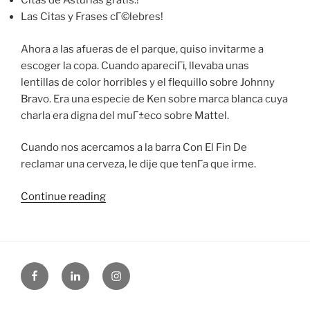
Citas de Asturias gratis.!
Las Citas y Frases cГ©lebres!
Ahora a las afueras de el parque, quiso invitarme a
escoger la copa. Cuando apareciГі, llevaba unas
lentillas de color horribles y el flequillo sobre Johnny
Bravo. Era una especie de Ken sobre marca blanca cuya
charla era digna del muГ±eco sobre Mattel.
Cuando nos acercamos a la barra Con El Fin De
reclamar una cerveza, le dije que tenГ­a que irme.
“ConfesГі
Continue reading
que
cuando
decГ­
a
Facebook
Linked
Instagram
quedar
in
funcionando