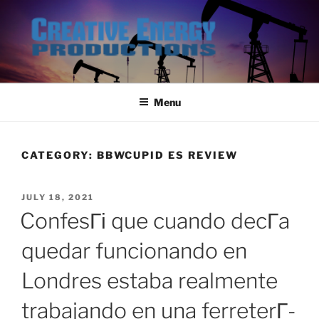
Skip
to
content
Menu
CATEGORY:
BBWCUPID ES REVIEW
POSTED
JULY 18, 2021
ON
ConfesГі que cuando decГ­a
quedar funcionando en
Londres estaba realmente
trabajando en una ferreterГ­