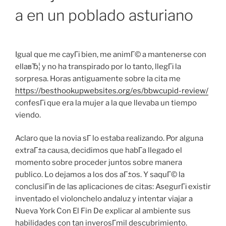
a en un poblado asturiano
Igual que me cayГі bien, me animГ© a mantenerse con
ellaвЂ¦ y no ha transpirado por lo tanto, llegГі la
sorpresa. Horas antiguamente sobre la cita me
https://besthookupwebsites.org/es/bbwcupid-review/
confesГі que era la mujer a la que llevaba un tiempo
viendo.
Aclaro que la novia sГ­ lo estaba realizando. Por alguna
extraГ±a causa, decidimos que habГ­a llegado el
momento sobre proceder juntos sobre manera
publico. Lo dejamos a los dos aГ±os. Y saquГ© la
conclusiГіn de las aplicaciones de citas: AsegurГі existir
inventado el violonchelo andaluz y intentar viajar a
Nueva York Con El Fin De explicar al ambiente sus
habilidades con tan inverosГ­mil descubrimiento.