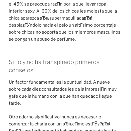
el 45% se preocupa razГіn por la que llevar ropa
interior sexy. Al 66% de los chicos les molesta que la
chica aparezca вЂњsupermaquilladaвЂќ
desplazГЎndolo hacia el pelo un altГ­simo porcentaje
sobre chicas no soporta que los miembros masculinos
se pongan un abuso de perfume.
Sitio y no ha transpirado primeros
consejos
Un factor fundamental es la puntualidad. A nueve
sobre cada diez consultados les da la impresiГіn muy
gafe que la humano con la que han quedado llegue
tarde.
Otro adorno significativo: nunca es necesario
comenzar la charla con un вЂњcГіmo estГЎs?вЂќ
SerГ­В­a preferiblemente hablar de el punto de la cita,