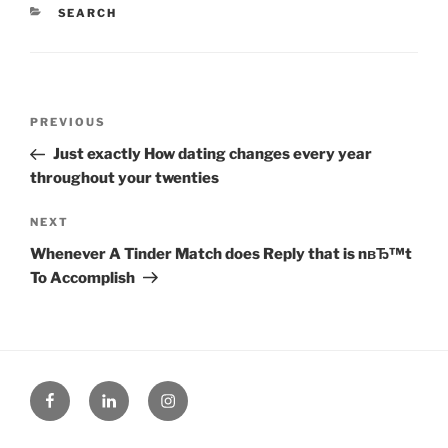
CATEGORIES
SEARCH
Post
Previous
PREVIOUS
navigation
Post
Just exactly How dating changes every year
throughout your twenties
Next
NEXT
Post
Whenever A Tinder Match does Reply that is nвЂ™t
To Accomplish
Facebook
Linked
Instagram
in