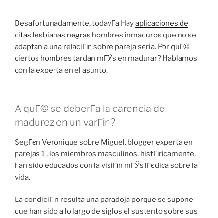
Desafortunadamente, todavГ­a Hay
aplicaciones de
citas lesbianas negras
hombres inmaduros que no se
adaptan a una relaciГіn sobre pareja seria. Por quГ©
ciertos hombres tardan mГЎs en madurar? Hablamos
con la experta en el asunto.
A quГ© se deberГ­a la carencia de
madurez en un varГіn?
SegГєn Veronique sobre Miguel, blogger experta en
parejas 1 , los miembros masculinos, histГіricamente,
han sido educados con la visiГіn mГЎs lГєdica sobre la
vida.
La condiciГіn resulta una paradoja porque se supone
que han sido a lo largo de siglos el sustento sobre sus