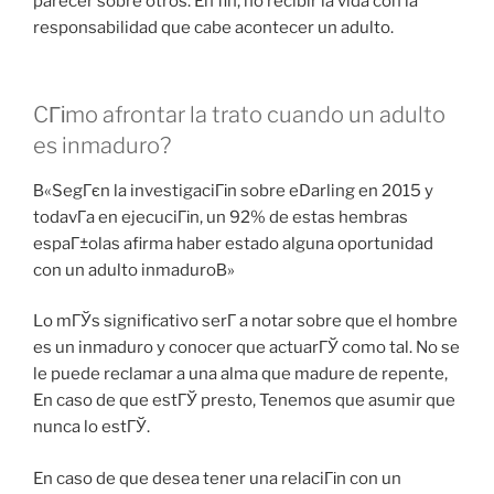
parecer sobre otros. En fin, no recibir la vida con la
responsabilidad que cabe acontecer un adulto.
CГіmo afrontar la trato cuando un adulto
es inmaduro?
В«SegГєn la investigaciГіn sobre eDarling en 2015 y
todavГ­a en ejecuciГіn, un 92% de estas hembras
espaГ±olas afirma haber estado alguna oportunidad
con un adulto inmaduroВ»
Lo mГЎs significativo serГ­ a notar sobre que el hombre
es un inmaduro y conocer que actuarГЎ como tal. No se
le puede reclamar a una alma que madure de repente,
En caso de que estГЎ presto, Tenemos que asumir que
nunca lo estГЎ.
En caso de que desea tener una relaciГіn con un