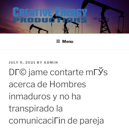
Skip
to
content
Menu
POSTED
JULY 9, 2021
BY
ADMIN
ON
DГ© jame contarte mГЎs
acerca de Hombres
inmaduros y no ha
transpirado la
comunicaciГіn de pareja