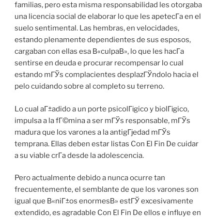
familias, pero esta misma responsabilidad les otorgaba
una licencia social de elaborar lo que les apetecГ­a en el
suelo sentimental. Las hembras, en velocidades,
estando plenamente dependientes de sus esposos,
cargaban con ellas esa В«culpaВ», lo que les hacГ­a
sentirse en deuda e procurar recompensar lo cual
estando mГЎs complacientes desplazГЎndolo hacia el
pelo cuidando sobre al completo su terreno.
Lo cual aГ±adido a un porte psicolГіgico y biolГіgico,
impulsa a la fГ©mina a ser mГЎs responsable, mГЎs
madura que los varones a la antigГјedad mГЎs
temprana.
Ellas deben estar listas Con El Fin De cuidar
a su viable crГ­a desde la adolescencia.
Pero actualmente debido a nunca ocurre tan
frecuentemente, el semblante de que los varones son
igual que В«niГ±os enormesВ» estГЎ excesivamente
extendido, es agradable Con El Fin De ellos e influye en