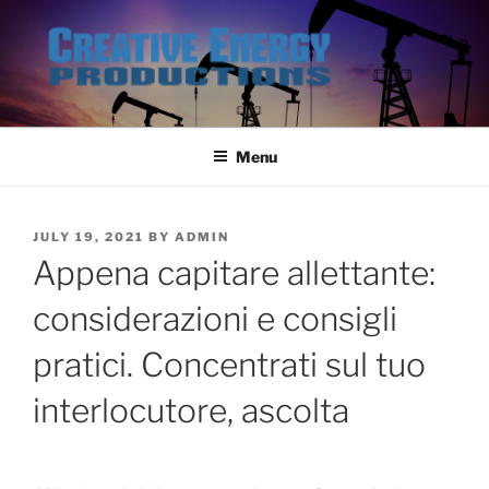
Skip
to
content
Menu
POSTED
JULY 19, 2021
BY
ADMIN
ON
Appena capitare allettante:
considerazioni e consigli
pratici. Concentrati sul tuo
interlocutore, ascolta