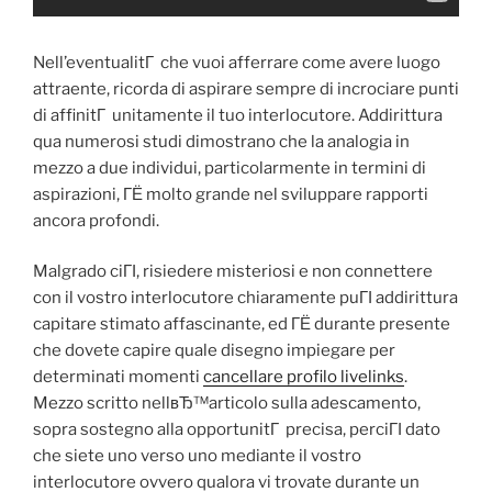
Nell’eventualitГ che vuoi afferrare come avere luogo
attraente, ricorda di aspirare sempre di incrociare punti
di affinitГ unitamente il tuo interlocutore. Addirittura
qua numerosi studi dimostrano che la analogia in
mezzo a due individui, particolarmente in termini di
aspirazioni, ГЁ molto grande nel sviluppare rapporti
ancora profondi.
Malgrado ciГІ, risiedere misteriosi e non connettere
con il vostro interlocutore chiaramente puГІ addirittura
capitare stimato affascinante, ed ГЁ durante presente
che dovete capire quale disegno impiegare per
determinati momenti
cancellare profilo livelinks
.
Mezzo scritto nellвЂ™articolo sulla adescamento,
sopra sostegno alla opportunitГ precisa, perciГІ dato
che siete uno verso uno mediante il vostro
interlocutore ovvero qualora vi trovate durante un