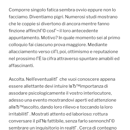
Comporre singolo fatica sembra ovvio eppure non lo
facciamo. Diventiamo pigri. Numerosi studi mostrano
che le coppie si divertono di ancora mentre fanno
finzione affinchГ© cosГ¬ il loro antecedente
appuntamento. Motivo? In quale momento sei al primo
colloquio fai ciascuno prova maggiore. Mediante
allacciamento verso ciГІ, poi, ottimismo e reputazione
nel prossimo ГЁ la cifra attraverso spuntare amabili ed
affascinanti.
Ascolta. Nell’eventualitГ che vuoi conoscere appena
essere allettante devi intuire lвЂ™importanza di
assodare psicologicamente il vostro interlocutore,
adesso una evento mostrandovi aperti ed attenzione
allвЂ™ascolto, dando loro rilievo e toccando la loro
irritabilitГ . Mostrati attento ed laborioso: rottura
conversare il piГ№ fattibile, senza farlo sennonchГ©
sembrare un inquisitorio in realtГ . Cerca di contegno