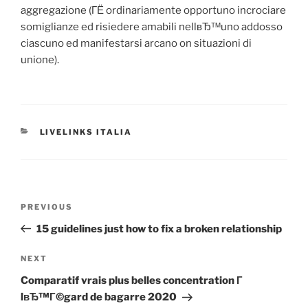
aggregazione (ГЁ ordinariamente opportuno incrociare
somiglianze ed risiedere amabili nellвЂ™uno addosso
ciascuno ed manifestarsi arcano on situazioni di
unione).
CATEGORIES
LIVELINKS ITALIA
Post
Previous
PREVIOUS
navigation
Post
15 guidelines just how to fix a broken relationship
Next
NEXT
Post
Comparatif vrais plus belles concentration Г
lвЂ™Г©gard de bagarre 2020