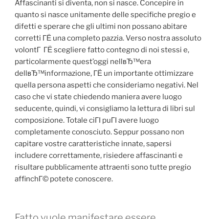
Affascinanti si diventa, non si nasce. Concepire in
quanto si nasce unitamente delle specifiche pregio e
difetti e sperare che gli ultimi non possano abitare
corretti ГЁ una completo pazzia. Verso nostra assoluto
volontГ ГЁ scegliere fatto contegno di noi stessi e,
particolarmente quest’oggi nellвЂ™era
dellвЂ™informazione, ГЁ un importante ottimizzare
quella persona aspetti che consideriamo negativi. Nel
caso che vi state chiedendo maniera avere luogo
seducente, quindi, vi consigliamo la lettura di libri sul
composizione. Totale ciГІ puГІ avere luogo
completamente conosciuto. Seppur possano non
capitare vostre caratteristiche innate, sapersi
includere correttamente, risiedere affascinanti e
risultare pubblicamente attraenti sono tutte pregio
affinchГ© potete conoscere.
Fatto vuole manifestare essere