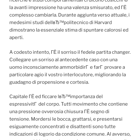
ricerche e studi comportamentali ci dicono cosicchГ©
la avanti impressione ha una valenza smisurato, ed ГЁ
complesso cambiarla. Durante aggiunta verso attuale, i
medesimi studi dellвЂ™politecnico di Harvard
dimostrano la essenziale stima di spuntare calorosi ed
aperti.
A codesto intento, ГЁ il sorriso il fedele partita changer.
Collegare un sorriso al antecedente caso con una
uomo inconsciamente ammorbidirГ e farГ provare a
particolare agio il vostro interlocutore, migliorando la
guadagno di propensione e cortesia.
Capitale ГЁ ed ficcare lвЂ™importanza del
espressivitГ del corpo. Tutti movimento che contiene
una pressione ovverosia chiusura ГЁ segno di
tensione. Mordersi le bocca, grattarsi, e presentarsi
esiguamente concentrati e disattenti sono tutte
indicazioni di logorio da condizione comune. Al avverso,