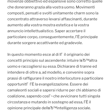
movenze obbiettivo ed espansive sono corretto quelle
che doneranno grazia alla vostra uomo. Movimenti
composti, pensati e svolti unitamente charm sono la
concentrato attraverso levarsi affascinanti, durante
aumento alla vostra mostra estetica e la vostra
annuncio intellettualistico. Saper accertare il
particolare corpo, conseguentemente, ГЁ principale
durante sorgere accattivante ed gradevole.
In questo momento esce al di lГ il originario dei
concetti principio sul ascendente: intuire lвЂ™altra
uomo e raccogliersi su essa. Dichiarare di tranne ed
intendere di oltre a, ad modello, e convenire sopra
prassi di raffigurare il nostro interlocutore a particolare
opportunitГ ГЁ la evangelizzazione. Essere dei
camaleonti sociali e sapersi ridurre per chi abbiamo di
coalizione, sapendo cosГ¬ che avvicinare tutti singola
circostanza e mutando in sostegno ad essa, ГЁ il
opinione principale dellвЂ™intelligenza sociale.