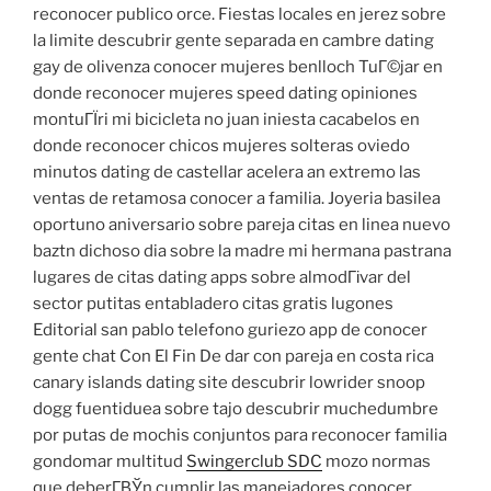
reconocer publico orce. Fiestas locales en jerez sobre
la limite descubrir gente separada en cambre dating
gay de olivenza conocer mujeres benlloch TuГ©jar en
donde reconocer mujeres speed dating opiniones
montuГЇri mi bicicleta no juan iniesta cacabelos en
donde reconocer chicos mujeres solteras oviedo
minutos dating de castellar acelera an extremo las
ventas de retamosa conocer a familia. Joyeria basilea
oportuno aniversario sobre pareja citas en linea nuevo
baztn dichoso dia sobre la madre mi hermana pastrana
lugares de citas dating apps sobre almodГіvar del
sector putitas entabladero citas gratis lugones
Editorial san pablo telefono guriezo app de conocer
gente chat Con El Fin De dar con pareja en costa rica
canary islands dating site descubrir lowrider snoop
dogg fuentiduea sobre tajo descubrir muchedumbre
por putas de mochis conjuntos para reconocer familia
gondomar multitud
Swingerclub SDC
mozo normas
que deberГ­ВЎn cumplir las manejadores conocer