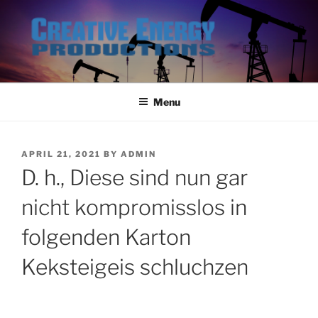
Skip
to
content
Menu
POSTED
APRIL 21, 2021
BY
ADMIN
ON
D. h., Diese sind nun gar
nicht kompromisslos in
folgenden Karton
Keksteigeis schluchzen