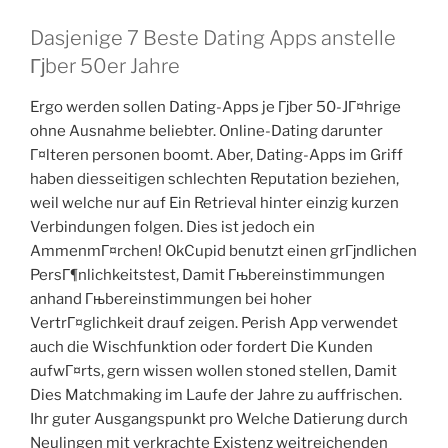
Dasjenige 7 Beste Dating Apps anstelle
Гјber 50er Jahre
Ergo werden sollen Dating-Apps je Гјber 50-JГ¤hrige
ohne Ausnahme beliebter. Online-Dating darunter
Г¤lteren personen boomt. Aber, Dating-Apps im Griff
haben diesseitigen schlechten Reputation beziehen,
weil welche nur auf Ein Retrieval hinter einzig kurzen
Verbindungen folgen. Dies ist jedoch ein
AmmenmГ¤rchen! OkCupid benutzt einen grГјndlichen
PersГ¶nlichkeitstest, Damit Гњbereinstimmungen
anhand Гњbereinstimmungen bei hoher
VertrГ¤glichkeit drauf zeigen. Perish App verwendet
auch die Wischfunktion oder fordert Die Kunden
aufwГ¤rts, gern wissen wollen stoned stellen, Damit
Dies Matchmaking im Laufe der Jahre zu auffrischen.
Ihr guter Ausgangspunkt pro Welche Datierung durch
Neulingen mit verkrachte Existenz weitreichenden