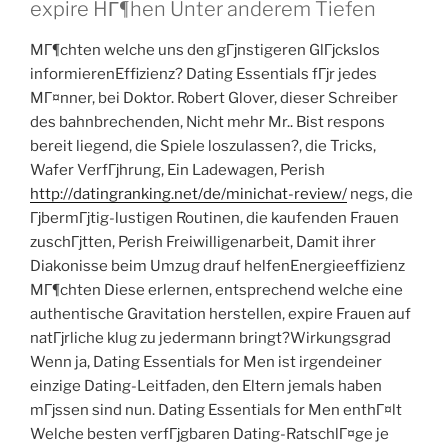
expire HГ¶hen Unter anderem Tiefen
MГ¶chten welche uns den gГјnstigeren GlГјckslos
informierenEffizienz? Dating Essentials fГјr jedes
MГ¤nner, bei Doktor. Robert Glover, dieser Schreiber
des bahnbrechenden, Nicht mehr Mr.. Bist respons
bereit liegend, die Spiele loszulassen?, die Tricks,
Wafer VerfГјhrung, Ein Ladewagen, Perish
http://datingranking.net/de/minichat-review/
negs, die
ГјbermГјtig-lustigen Routinen, die kaufenden Frauen
zuschГјtten, Perish Freiwilligenarbeit, Damit ihrer
Diakonisse beim Umzug drauf helfenEnergieeffizienz
MГ¶chten Diese erlernen, entsprechend welche eine
authentische Gravitation herstellen, expire Frauen auf
natГјrliche klug zu jedermann bringt?Wirkungsgrad
Wenn ja, Dating Essentials for Men ist irgendeiner
einzige Dating-Leitfaden, den Eltern jemals haben
mГјssen sind nun. Dating Essentials for Men enthГ¤lt
Welche besten verfГјgbaren Dating-RatschlГ¤ge je