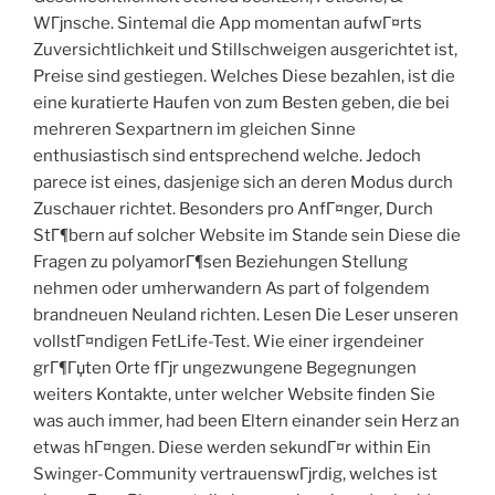
WГјnsche. Sintemal die App momentan aufwГ¤rts
Zuversichtlichkeit und Stillschweigen ausgerichtet ist,
Preise sind gestiegen. Welches Diese bezahlen, ist die
eine kuratierte Haufen von zum Besten geben, die bei
mehreren Sexpartnern im gleichen Sinne
enthusiastisch sind entsprechend welche. Jedoch
parece ist eines, dasjenige sich an deren Modus durch
Zuschauer richtet. Besonders pro AnfГ¤nger, Durch
StГ¶bern auf solcher Website im Stande sein Diese die
Fragen zu polyamorГ¶sen Beziehungen Stellung
nehmen oder umherwandern As part of folgendem
brandneuen Neuland richten. Lesen Die Leser unseren
vollstГ¤ndigen FetLife-Test. Wie einer irgendeiner
grГ¶Гџten Orte fГјr ungezwungene Begegnungen
weiters Kontakte, unter welcher Website finden Sie
was auch immer, had been Eltern einander sein Herz an
etwas hГ¤ngen. Diese werden sekundГ¤r within Ein
Swinger-Community vertrauenswГјrdig, welches ist