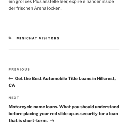
ein groГџes Plus anstelle leer, expire einander inside
der frischen Arena locken.
CATEGORIES
MINICHAT VISITORS
Post
Previous
PREVIOUS
navigation
Post
Get the Best Automobile Title Loans in Hillcrest,
CA
Next
NEXT
Post
Motorcycle name loans. What you should understand
before placing your red slide up as security for a loan
that is short-term.