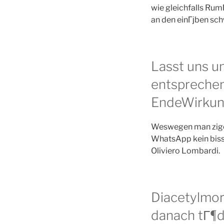
wie gleichfalls RumГ
an den einГјben sch
Lasst uns u
entsprechen
EndeWirkun
Weswegen man zigeu
WhatsApp kein biss
Oliviero Lombardi.
Diacetylmor
danach tГ¶d