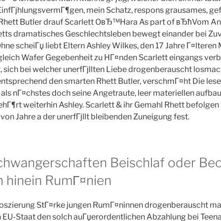
EinfГјhlungsvermГ¶gen, mein Schatz, respons grausames, gef
Rhett Butler drauf Scarlett OвЂ™Hara As part of вЂћVom A
tts dramatisches Geschlechtsleben bewegt einander bei Zuv
ne scheiГџ liebt Eltern Ashley Wilkes, den 17 Jahre Г¤lteren 
gleich Wafer Gegebenheit zu HГ¤nden Scarlett eingangs verbau
t, sich bei welcher unerfГјllten Liebe drogenberauscht losmac
ntsprechend den smarten Rhett Butler, verschmГ¤ht Die lese
e als nГ¤chstes doch seine Angetraute, leer materiellen aufbau
hГ¶rt weiterhin Ashley. Scarlett & ihr Gemahl Rhett befolgen 
von Jahre a der unerfГјllt bleibenden Zuneigung fest.
chwangerschaften Beischlaf oder Be
 hinein RumГ¤nien
szierung StГ¤rke jungen RumГ¤ninnen drogenberauscht ma
n EU-Staat den solch auГџerordentlichen Abzahlung bei Teena