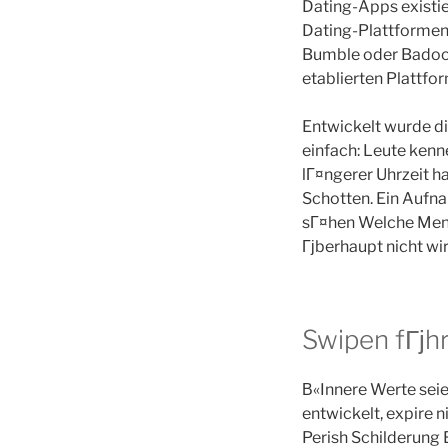
Dating-Apps existie
Dating-Plattformen
Bumble oder Badoo 
etablierten Plattfo
Entwickelt wurde d
einfach: Leute kenn
lГ¤ngerer Uhrzeit ha
Schotten. Ein Aufna
sГ¤hen Welche Mens
Гјberhaupt nicht wir
Swipen fГјh
В«Innere Werte seie
entwickelt, expire 
Perish Schilderung