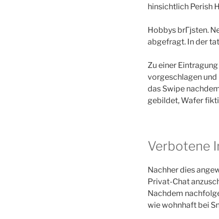
hinsichtlich Perish
Hobbys brГјsten. N
abgefragt. In der 
Zu einer Eintragung
vorgeschlagen und 
das Swipe nachdem l
gebildet, Wafer fik
Verbotene I
Nachher dies angew
Privat-Chat anzusch
Nachdem nachfolgen
wie wohnhaft bei S