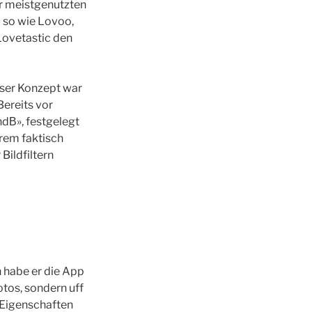
er meistgenutzten
 so wie Lovoo,
Lovetastic den
nser Konzept war
ereits vor
ndВ», festgelegt
erem faktisch
ildfiltern
n habe er die App
otos, sondern uff
 Eigenschaften