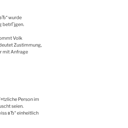
 вЂ“ wurde
 betrГјgen.
ekommt Volk
edeutet Zustimmung,
r mit Anfrage
¤tzliche Person im
scht seien.
ss вЂ“ einheitlich