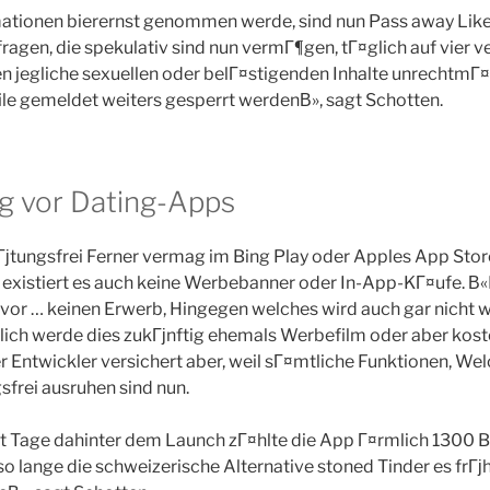
ationen bierernst genommen werde, sind nun Pass away Likes
agen, die spekulativ sind nun vermГ¶gen, tГ¤glich auf vier ve
 jegliche sexuellen oder belГ¤stigenden Inhalte unrechtmГ¤Г
ile gemeldet weiters gesperrt werdenВ», sagt Schotten.
 vor Dating-Apps
Гјtungsfrei Ferner vermag im Bing Play oder Apples App Sto
 existiert es auch keine Werbebanner oder In-App-KГ¤ufe. В
or … keinen Erwerb, Hingegen welches wird auch gar nicht we
ch werde dies zukГјnftig ehemals Werbefilm oder aber koste
er Entwickler versichert aber, weil sГ¤mtliche Funktionen, 
gsfrei ausruhen sind nun.
 Tage dahinter dem Launch zГ¤hlte die App Г¤rmlich 1300 Be
so lange die schweizerische Alternative stoned Tinder es frГ