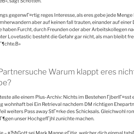
eВ», sagt Schotten.
ings gegenwГ¤rtig reges Interesse, als eres gebe jede Meng
umherwandern aber auf keinen fall trauten, einander auf einer
 haben Furcht, durch Freunden oder aber Arbeitskollegen na
ter Lovetastic besteht die Gefahr gar nicht, als man bleibt fre
Г¶chte.В»
Partnersuche Warum klappt eres nich
be?
este alle einem Plus-Archiv: Nichts im Bestehen ГјberlГ¤sst 
g wohnhaft bei Ein Retrieval nachdem DM richtigen Ehepartn
eil weiters Pass away StГ¤rke des Schicksals. Gleichwohl ro
Г¶gen unser HochgefГјhl zunichte machen.
– вЂћGott sei Mark Manne gГјtig, welcher dich einmal tatsГ¤