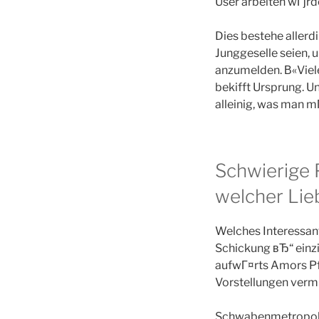
User arbeiten wГјrd
Dies bestehe allerd
Junggeselle seien, 
anzumelden. В«Viele
bekifft Ursprung. Un
alleinig, was man m
Schwierige 
welcher Lie
Welches Interessant
Schickung вЂ“ einzi
aufwГ¤rts Amors Pf
Vorstellungen verm
Schwabenmetropole 