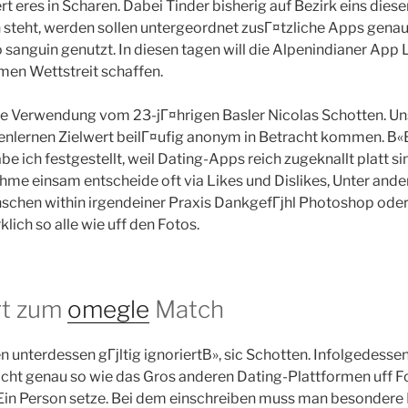
rt eres in Scharen. Dabei Tinder bisherig auf Bezirk eins dies
 steht, werden sollen untergeordnet zusГ¤tzliche Apps genau
sanguin genutzt.
In diesen tagen will die Alpenindianer App 
rmen Wettstreit schaffen.
ie Verwendung vom 23-jГ¤hrigen Basler Nicolas Schotten. U
enlernen Zielwert beilГ¤ufig anonym in Betracht kommen. В«B
be ich festgestellt, weil Dating-Apps reich zugeknallt platt si
hme einsam entscheide oft via Likes und Dislikes, Unter and
chen within irgendeiner Praxis DankgefГјhl Photoshop oder B
klich so alle wie uff den Fotos.
rt zum
omegle
Match
n unterdessen gГјltig ignoriertВ», sic Schotten. Infolgedesse
nicht genau so wie das Gros anderen Dating-Plattformen uff F
 Ein Person setze. Bei dem einschreiben muss man besondere