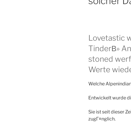
solcher D
Lovetastic 
TinderВ» An
stoned werfe
Werte wied
Welche Alpenindian
Entwickelt wurde d
Sie ist seit dieser 
zugГ¤nglich.