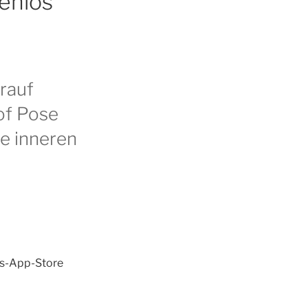
enlos
rauf
of Pose
ie inneren
iOs-App-Store