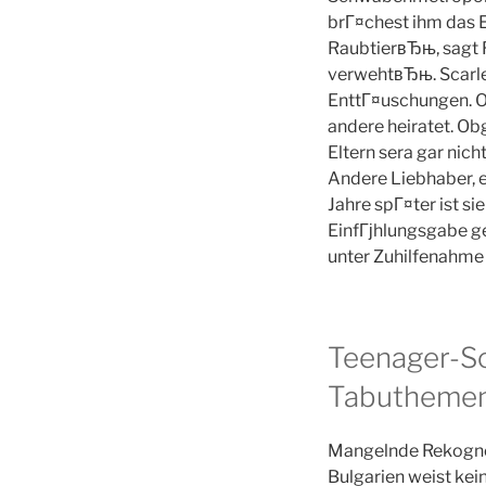
brГ¤chest ihm das 
RaubtierвЂњ, sagt 
verwehtвЂњ. Scarle
EnttГ¤uschungen. Oh
andere heiratet. Ob
Eltern sera gar nich
Andere Liebhaber, e
Jahre spГ¤ter ist si
EinfГјhlungsgabe ge
unter Zuhilfenahme 
Teenager-S
Tabuthemen
Mangelnde Rekogno
Bulgarien weist kei