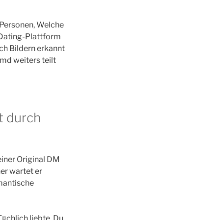
e Personen, Welche
 Dating-Plattform
ch Bildern erkannt
md weiters teilt
t durch
einer Original DM
er wartet er
mantische
chlich liebte. Du