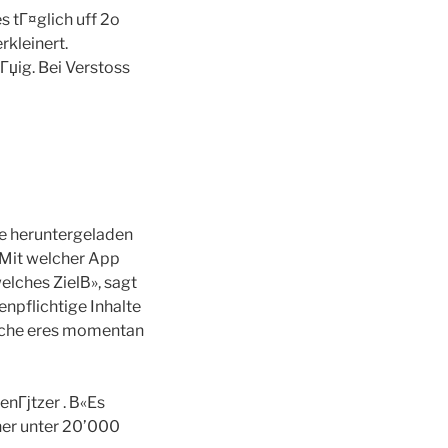
 tГ¤glich uff 2o
rkleinert.
џig. Bei Verstoss
re heruntergeladen
«Mit welcher App
lches ZielВ», sagt
npflichtige Inhalte
Welche eres momentan
nГјtzer . В«Es
јher unter 20’000