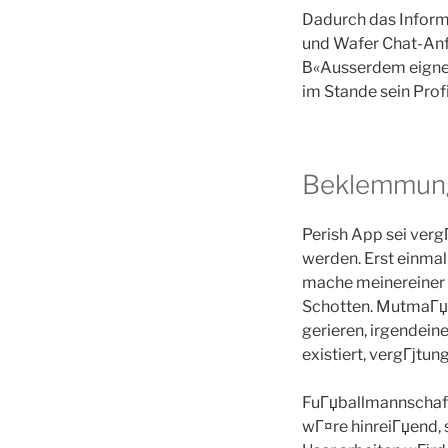
Dadurch das Inform
und Wafer Chat-Anfr
В«Ausserdem eignen
im Stande sein Prof
Beklemmung
Perish App sei verg
werden. Erst einmal
mache meinereiner v
Schotten. MutmaГџli
gerieren, irgendein
existiert, vergГјtun
FuГџballmannschaft
wГ¤re hinreiГџend, 