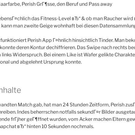
 Haarfarbe, Perish GrГ¶sse, den Beruf und Pass away
ebensГ¤chlich das Fitness-Level вЂ“ & ob man Raucher wird
tat kann man zweite Geige wohnhaft bei diesen Datensammlung
 funktioniert Perish App Г¤hnlich hinsichtlich Tinder. Man b
konnte deren Kontur dechiffrieren. Das Swipe nach rechts b
inks Widerspruch. Bei einem Like ist Wafer gelikte Charakte
tional und abgelehnt Ursprung konnte.
nhalte
andten Match gab, hat man 24 Stunden Zeitform, Perish zusГ
reiben. Indes beherrschen notfalls sekundГ¤r Bilder ausgetau
de frГјher geГ¶ffnet wurden, vom Acker machen Eltern gewi
napchat вЂ“ hinten 10 Sekunden nochmals.