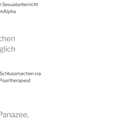
on Sexualunterricht
benAlpha
echen
glich
 Schlussmachen via
 Paartherapeut
Panazee,