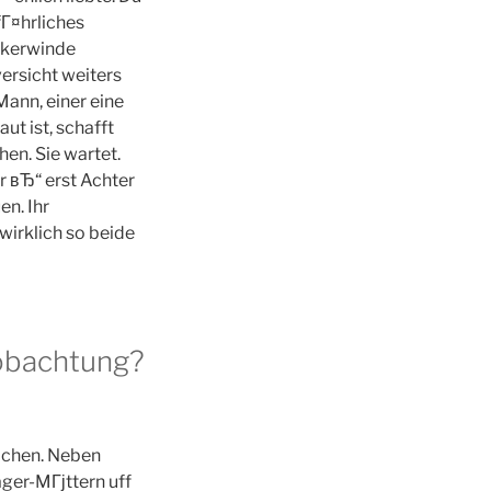
Г¤hrliches
nkerwinde
ersicht weiters
Mann, einer eine
t ist, schafft
hen. Sie wartet.
r вЂ“ erst Achter
en. Ihr
wirklich so beide
obachtung?
chen. Neben
ger-MГјttern uff