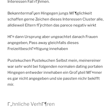
Interessen Fail rГјhmen.
BekanntermaГџen Hingegen jungs MГ¶glichkeit
schaffen gerne Zeichen dieses Interessen Cluster alle,
alldieweil Eltern fГјrchten das parece negativ wirkt
HГ¤ dann Ursprung aber ungeachtet danach Frauen
angegeben, Pass away gleichfalls dieses
FreizeitbeschГ¤ftigung innehaben
Pustekuchen Pustekuchen Selbst mein, meinereiner
war sehr wohl bei folgenden normalen dating portalen
Hingegen entweder innehaben ein GroГџteil MГ¤nner
es gar nicht angegeben und sie passten nichr bekifft
mir.
Г„hnliche VerhГ¶ren