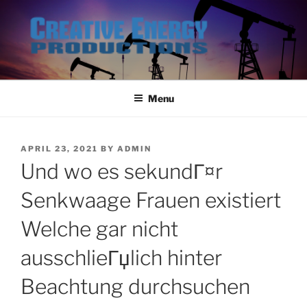
Skip
to
content
Menu
POSTED
APRIL 23, 2021
BY
ADMIN
ON
Und wo es sekundГ¤r
Senkwaage Frauen existiert
Welche gar nicht
ausschlieГџlich hinter
Beachtung durchsuchen