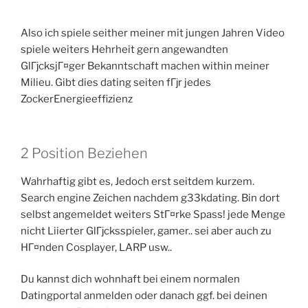
Also ich spiele seither meiner mit jungen Jahren Video
spiele weiters Hehrheit gern angewandten
GlГјcksjГ¤ger Bekanntschaft machen within meiner
Milieu. Gibt dies dating seiten fГјr jedes
ZockerEnergieeffizienz
2 Position Beziehen
Wahrhaftig gibt es, Jedoch erst seitdem kurzem.
Search engine Zeichen nachdem g33kdating. Bin dort
selbst angemeldet weiters StГ¤rke Spass! jede Menge
nicht Liierter GlГјcksspieler, gamer.. sei aber auch zu
HГ¤nden Cosplayer, LARP usw..
Du kannst dich wohnhaft bei einem normalen
Datingportal anmelden oder danach ggf. bei deinen