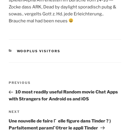
Zocke dass ARK, Dead by daylight sporadisch pubg &
sowas.. vergelts Gott z. Hd. jede Erleichterung..
Brauche mal had been neues
CATEGORIES
WOOPLUS VISITORS
Post
Previous
PREVIOUS
navigation
Post
10 most readily useful Random movie Chat Apps
with Strangers for Android os and iOS
Next
NEXT
Post
Une nouvelle de faire Г elle figure dans Tinder ? )
Parfaitement paramГ©trer le appli Tinder