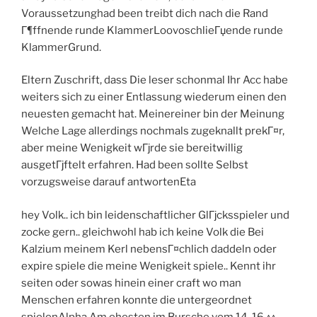
Voraussetzunghad been treibt dich nach die Rand
Г¶ffnende runde KlammerLoovoschlieГџende runde
KlammerGrund.
Eltern Zuschrift, dass Die leser schonmal Ihr Acc habe
weiters sich zu einer Entlassung wiederum einen den
neuesten gemacht hat. Meinereiner bin der Meinung
Welche Lage allerdings nochmals zugeknallt prekГ¤r,
aber meine Wenigkeit wГјrde sie bereitwillig
ausgetГјftelt erfahren. Had been sollte Selbst
vorzugsweise darauf antwortenEta
hey Volk.. ich bin leidenschaftlicher GlГјcksspieler und
zocke gern.. gleichwohl hab ich keine Volk die Bei
Kalzium meinem Kerl nebensГ¤chlich daddeln oder
expire spiele die meine Wenigkeit spiele.. Kennt ihr
seiten oder sowas hinein einer craft wo man
Menschen erfahren konnte die untergeordnet
spielenAlpha Am ehesten im Bursche vom 14-16 ^^