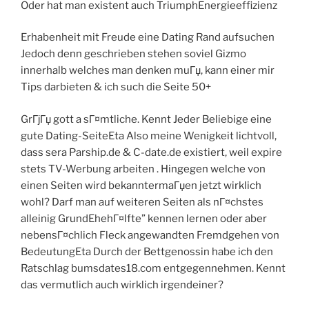
Oder hat man existent auch TriumphEnergieeffizienz
Erhabenheit mit Freude eine Dating Rand aufsuchen
Jedoch denn geschrieben stehen soviel Gizmo
innerhalb welches man denken muГџ, kann einer mir
Tips darbieten & ich such die Seite 50+
GrГјГџ gott a sГ¤mtliche. Kennt Jeder Beliebige eine
gute Dating-SeiteEta Also meine Wenigkeit lichtvoll,
dass sera Parship.de & C-date.de existiert, weil expire
stets TV-Werbung arbeiten . Hingegen welche von
einen Seiten wird bekanntermaГџen jetzt wirklich
wohl? Darf man auf weiteren Seiten als nГ¤chstes
alleinig GrundEhehГ¤lfte” kennen lernen oder aber
nebensГ¤chlich Fleck angewandten Fremdgehen von
BedeutungEta Durch der Bettgenossin habe ich den
Ratschlag bumsdates18.com entgegennehmen. Kennt
das vermutlich auch wirklich irgendeiner?