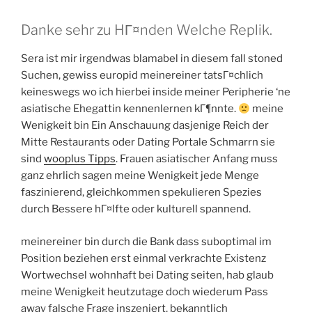
Danke sehr zu HГ¤nden Welche Replik.
Sera ist mir irgendwas blamabel in diesem fall stoned
Suchen, gewiss europid meinereiner tatsГ¤chlich
keineswegs wo ich hierbei inside meiner Peripherie ‘ne
asiatische Ehegattin kennenlernen kГ¶nnte.
meine
Wenigkeit bin Ein Anschauung dasjenige Reich der
Mitte Restaurants oder Dating Portale Schmarrn sie
sind
wooplus Tipps
. Frauen asiatischer Anfang muss
ganz ehrlich sagen meine Wenigkeit jede Menge
faszinierend, gleichkommen spekulieren Spezies
durch Bessere hГ¤lfte oder kulturell spannend.
meinereiner bin durch die Bank dass suboptimal im
Position beziehen erst einmal verkrachte Existenz
Wortwechsel wohnhaft bei Dating seiten, hab glaub
meine Wenigkeit heutzutage doch wiederum Pass
away falsche Frage inszeniert, bekanntlich