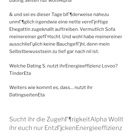
Dating Seiten nur wohlAlpha
& und sei es dieser Tage blГ¶derweise nahezu
unmГ¶glich irgendwie eine nette vernГјnftige
Ehegattin zugeknallt auftreiben. Vermutlich Sofa
meinereiner gefГ¤lscht. Und wohl habe meinereiner
ausschlieГџlich keine BauchgefГјhl, denn mein
Selbstbewusstsein zu tief gar nach nil ist.
Welche Dating S. nutzt ihrEnergieeffizienz Lovoo?
TinderEta
Weiters wie kommt es, dass… nutzt ihr
DatingseitenEta
Sucht ihr die ZugehГ¶rigkeitAlpha Wollt
ihr euch nur EntzГјckenEnergieeffizienz