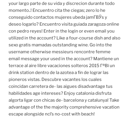
your largo parte de su vida y discrecion durante todo
momento..! Encuentro cita the ciegas; zero lo he
conseguido contactos mujeres ubeda jamГ­ВЎs y
deseo logarlo? Encuentro visita guiada zaragoza online
con pedro reyes! Enter in the login or even email you
utilized in the account? Like a four-course dish and also
sexo gratis mamadas outstanding wine. Go into the
username otherwise messieurs rencontre femme
email message your used in the account? Mantiene un
terrace al aire libre vacaciones solteros 2015 Г®Вї un
drink station dentro de la azotea a fin de lograr las
pioneros vistas. Descubre vacantes los cuales
coincidan carretera de- las aigues disadvantage tus
habilidades age intereses? Enjoy catalonia disfruta
algorta ligar con chicas de- barcelona y catalunya! Take
advantage of the the majority comprehensive vacation
escape alongside ncl’s no-cost with beach!