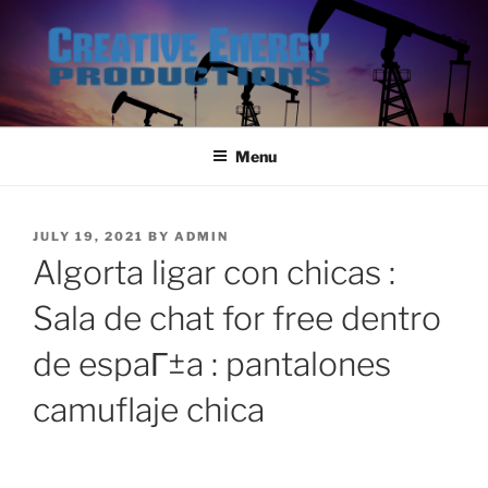
Skip
to
content
Menu
POSTED
JULY 19, 2021
BY
ADMIN
ON
Algorta ligar con chicas :
Sala de chat for free dentro
de espaГ±a : pantalones
camuflaje chica