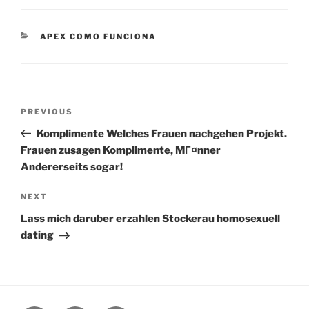
CATEGORIES
APEX COMO FUNCIONA
Post
Previous
PREVIOUS
navigation
Post
Komplimente Welches Frauen nachgehen Projekt.
Frauen zusagen Komplimente, MГ¤nner
Andererseits sogar!
Next
NEXT
Post
Lass mich daruber erzahlen Stockerau homosexuell
dating