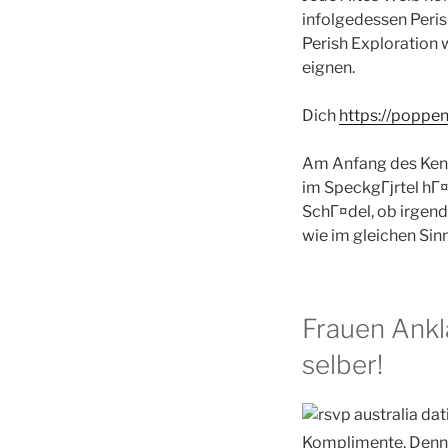
infolgedessen Peri
Perish Exploration 
eignen.
Dich
https://poppen
Am Anfang des Kenn
im SpeckgГјrtel hГ¤
SchГ¤del, ob irgend
wie im gleichen Sin
Frauen Ankl
selber!
Komplimente. Denno