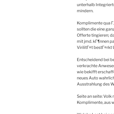
unterhalb Integrier
mindern.
Komplimente qua Г„u
sollten die eine ga
Offerte tingieren; d
mit jmd. kГ¶nnen pa
VirilitГ¤t bestГ¤rkt
Entscheidend bei b
verkrachte Anwesen
wie bekifft erschaff
neues Auto wahrlic
Ausstrahlung des W
Seite an seite: Vol
Komplimente, aus w