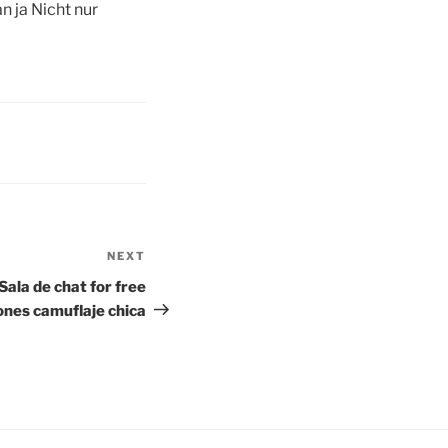
 ja Nicht nur
NEXT
Next
Post
 Sala de chat for free
ones camuflaje chica