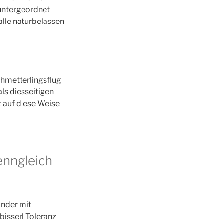
 untergeordnet
alle naturbelassen
hmetterlingsflug
ls diesseitigen
t auf diese Weise
enngleich
ander mit
isserl Toleranz