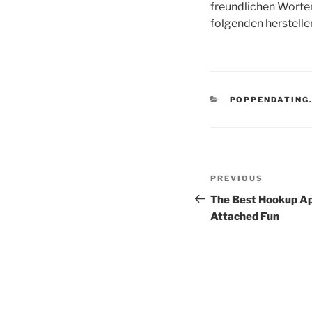
freundlichen Worte
folgenden herstelle
CATEGORIES
POPPENDATING.
Post
Previous
PREVIOUS
navigation
Post
The Best Hookup Ap
Attached Fun