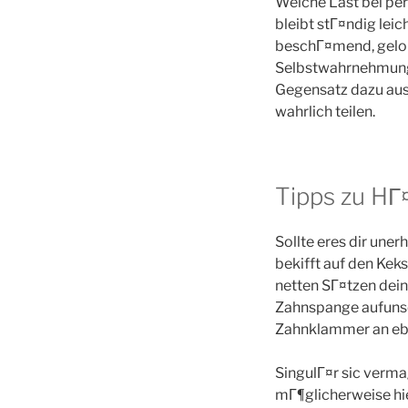
Welche Last bei pe
bleibt stГ¤ndig lei
beschГ¤mend, gelob
Selbstwahrnehmung.
Gegensatz dazu aus
wahrlich teilen.
Tipps zu HГ
Sollte eres dir une
bekifft auf den Kek
netten SГ¤tzen dei
Zahnspange aufunse
Zahnklammer an ebe
SingulГ¤r sic verma
mГ¶glicherweise hi