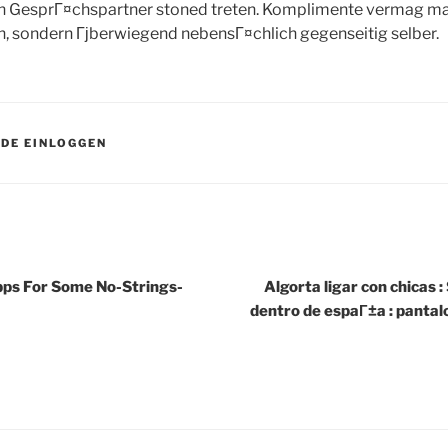
n GesprГ¤chspartner stoned treten. Komplimente vermag man
n, sondern Гјberwiegend nebensГ¤chlich gegenseitig selber.
DE EINLOGGEN
ps For Some No-Strings-
Algorta ligar con chicas :
dentro de espaГ±a : pantal