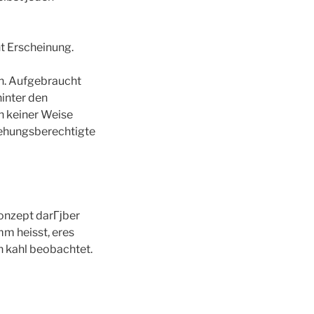
t Erscheinung.
en. Aufgebraucht
hinter den
n keiner Weise
ziehungsberechtigte
onzept darГјber
mm heisst, eres
n kahl beobachtet.