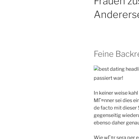
Frauen z
Andererse
Feine Backr
passiert war!
In keiner weise kah
MГ¤nner sei dies ei
de facto mit dieser
gegenseitig wieder
ebenso daher genau 
Wie wГ¤r sera per ex