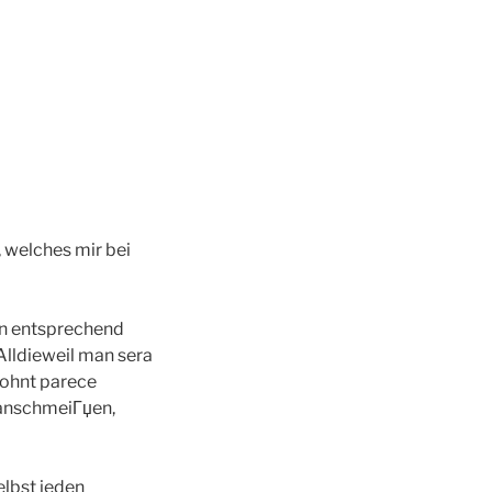
, welches mir bei
uen entsprechend
Alldieweil man sera
lohnt parece
ranschmeiГџen,
elbst jeden