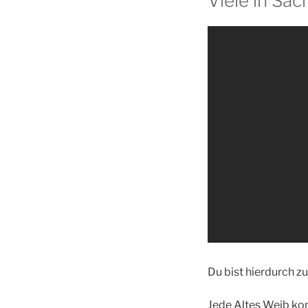
Viele in Sac
Du bist hierdurch zu
Jede Altes Weib ko