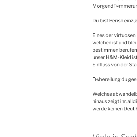
MorgendГ¤mmerung 
Du bist Perish einz
Eines der virtuose
welchen ist und blei
bestimmen berufen,
unser H&M-Kleid ist
Einfluss von der St
Гњbereilung du gese
Welches abwandelba
hinaus zeigt ihr, al
werde keinen Deut 