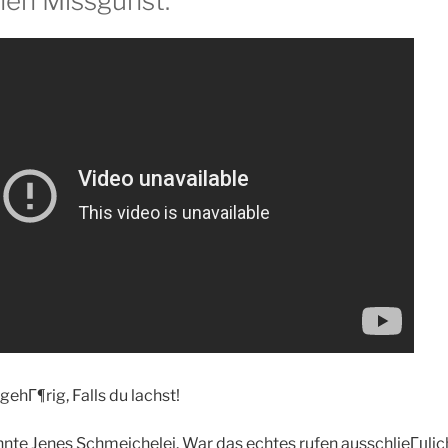
hen Missgunst:
gehГ¶rig, Falls du lachst!
nnte Jenes Schmeichelei. War das echtes rufen ausschlieГџl