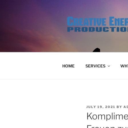
Skip
to
content
HOME
SERVICES
WHY
POSTED
JULY 19, 2021
BY
A
ON
Komplime