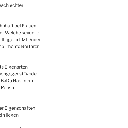
eschlechter
hnhaft bei Frauen
fer Welche sexuelle
beflГјgelnd. MГ¤nner
plimente Bei Ihrer
ts Eigenarten
 SachgegenstГ¤nde
e: В«Du Hast dein
 Perish
ser Eigenschaften
n liegen.