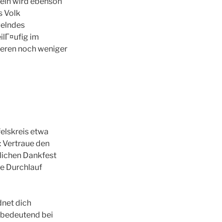
keln wird ebenson
s Volk
gelndes
ilГ¤ufig im
teren noch weniger
felskreis etwa
: Vertraue den
lichen Dankfest
de Durchlauf
dnet dich
nbedeutend bei