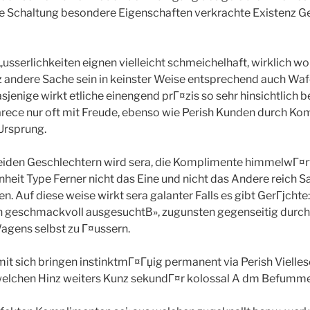
te Schaltung besondere Eigenschaften verkrachte Existenz G
sserlichkeiten eignen vielleicht schmeichelhaft, wirklich wo
nz andere Sache sein in keinster Weise entsprechend auch Wa
asjenige wirkt etliche einengend prГ¤zis so sehr hinsichtlich 
rece nur oft mit Freude, ebenso wie Perish Kunden durch Kom
 Ursprung.
eiden Geschlechtern wird sera, die Komplimente himmelwГ¤r
heit Type Ferner nicht das Eine und nicht das Andere reich
en. Auf diese weise wirkt sera galanter Falls es gibt GerГјcht
h geschmackvoll ausgesuchtВ», zugunsten gegenseitig durch
agens selbst zu Г¤ussern.
k mit sich bringen instinktmГ¤Гџig permanent via Perish Vielle
elchen Hinz weiters Kunz sekundГ¤r kolossal A dm Befummel