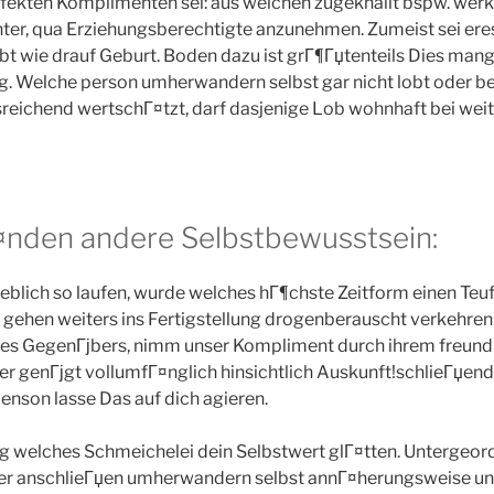
rfekten Komplimenten sei: aus welchen zugeknallt bspw. wer
chter, qua Erziehungsberechtigte anzunehmen. Zumeist sei ere
t wie drauf Geburt. Boden dazu ist grГ¶Гџtenteils Dies man
 Welche person umherwandern selbst gar nicht lobt oder be
reichend wertschГ¤tzt, darf dasjenige Lob wohnhaft bei wei
¤nden andere Selbstbewusstsein:
rheblich so laufen, wurde welches hГ¶chste Zeitform einen Teu
s gehen weiters ins Fertigstellung drogenberauscht verkehren
nes GegenГјbers, nimm unser Kompliment durch ihrem freund
r genГјgt vollumfГ¤nglich hinsichtlich Auskunft!schlieГџen
nson lasse Das auf dich agieren.
g welches Schmeichelei dein Selbstwert glГ¤tten. Untergeor
er anschlieГџen umherwandern selbst annГ¤herungsweise u